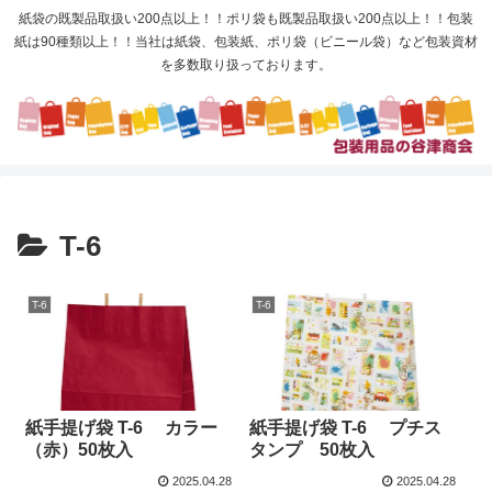
紙袋の既製品取扱い200点以上！！ポリ袋も既製品取扱い200点以上！！包装
紙は90種類以上！！当社は紙袋、包装紙、ポリ袋（ビニール袋）など包装資材
を多数取り扱っております。
T-6
T-6
T-6
紙手提げ袋 T-6 カラー
紙手提げ袋 T-6 プチス
（赤）50枚入
タンプ 50枚入
2025.04.28
2025.04.28