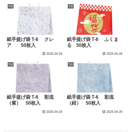
T-6
T-6
紙手提げ袋 T-6 クレ
紙手提げ袋 T-6 ふくま
ア 50枚入
る 50枚入
2025.04.28
2025.04.28
T-6
T-6
紙手提げ袋 T-6 彩流
紙手提げ袋 T-6 彩流
（紫） 50枚入
（紺） 50枚入
2025.04.28
2025.04.28