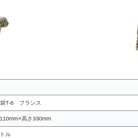
袋T-6 フランス
110mm×高さ330mm
ートル