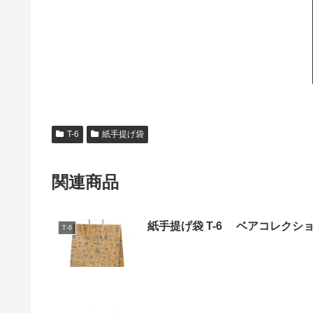
T-6
紙手提げ袋
関連商品
紙手提げ袋 T-6 ベアコレクシ
T-6