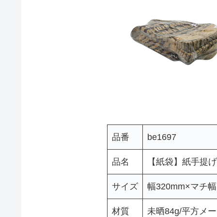
品番
be1697
品名
【紙袋】紙手提げ
サイズ
幅320mm×マチ幅
材質
未晒84g/平方メ