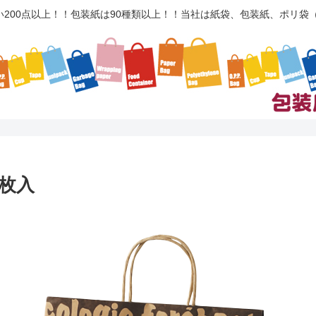
い200点以上！！包装紙は90種類以上！！当社は紙袋、包装紙、ポリ
0枚入