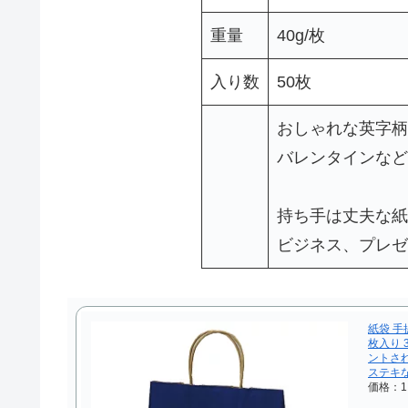
重量
40g/枚
入り数
50枚
おしゃれな英字柄
バレンタインなど
持ち手は丈夫な紙
ビジネス、プレゼ
紙袋 手
枚入り 
ントさ
ステキ
価格：1