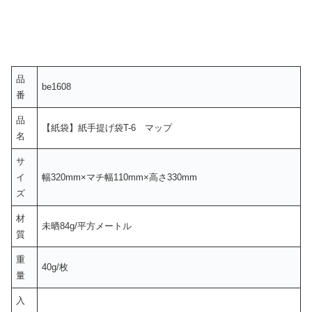
品
be1608
番
品
【紙袋】紙手提げ袋T-6 マップ
名
サ
イ
幅320mm×マチ幅110mm×高さ330mm
ズ
材
未晒84g/平方メートル
質
重
40g/枚
量
入