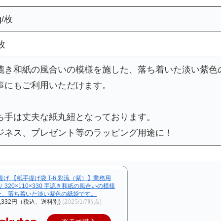
g/枚
枚
漉き和紙の風合いの模様を施した、落ち着いた淡い紫色
事にもご利用いただけます。
ち手は丈夫な紙丸紐となっております。
ジネス、プレゼント等のラッピング用途に！
提げ 【紙手提げ袋 T-6 彩流（紫）】業務用
り 320×110×330 手漉き和紙の風合いの模様
た、落ち着いた淡い紫色の紙袋です。
,332円（税込、送料別)
(2025/1/7時点)