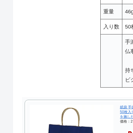
重量
46
入り数
50
手
仏
持
ビ
紙袋 手
50枚入
を施し
価格：2