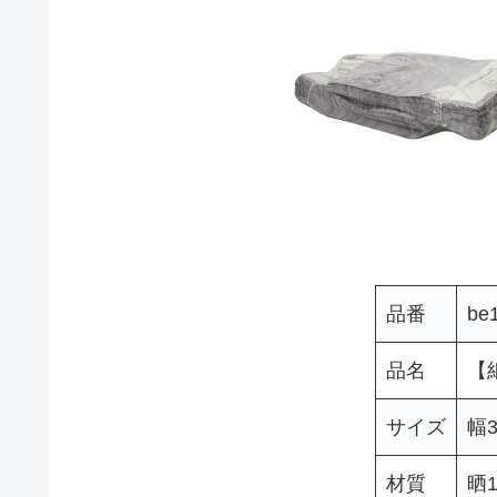
品番
be
品名
【
サイズ
幅3
材質
晒