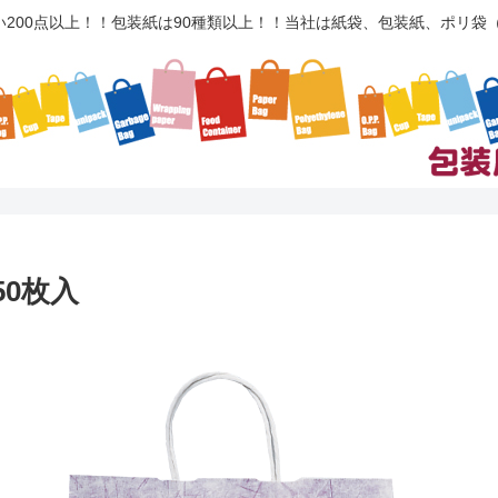
い200点以上！！包装紙は90種類以上！！当社は紙袋、包装紙、ポリ
50枚入