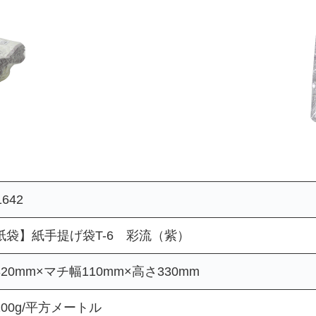
1642
紙袋】紙手提げ袋T-6 彩流（紫）
20mm×マチ幅110mm×高さ330mm
100g/平方メートル