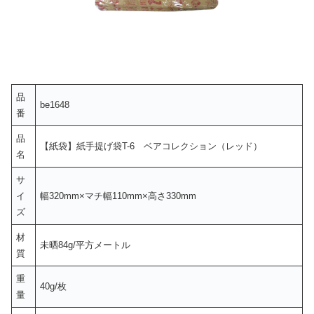
品
be1648
番
品
【紙袋】紙手提げ袋T-6 ベアコレクション（レッド）
名
サ
イ
幅320mm×マチ幅110mm×高さ330mm
ズ
材
未晒84g/平方メートル
質
重
40g/枚
量