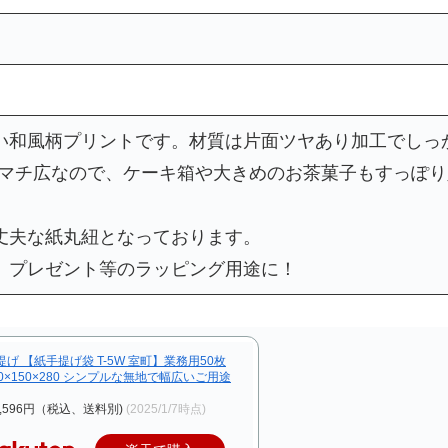
い和風柄プリントです。材質は片面ツヤあり加工でしっ
mのマチ広なので、ケーキ箱や大きめのお茶菓子もすっぽ
丈夫な紙丸紐となっております。
、プレゼント等のラッピング用途に！
提げ 【紙手提げ袋 T-5W 室町】業務用50枚
60×150×280 シンプルな無地で幅広いご用途
,596円（税込、送料別)
(2025/1/7時点)