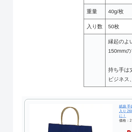
重量
40g/枚
入り数
50枚
縁起のよ
150m
持ち手は
ビジネス
紙袋 手
入り 2
に！
価格：2