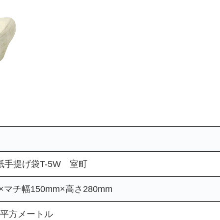
手提げ袋T-5W 室町
×マチ幅150mm×高さ280mm
g/平方メートル