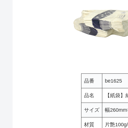
品番
be1625
品名
【紙袋】紙
サイズ
幅260mm
材質
片艶100