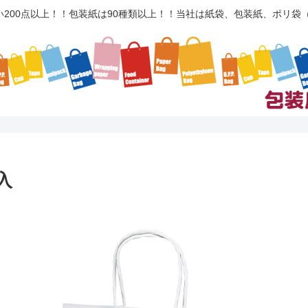
い200点以上！！包装紙は90種類以上！！当社は紙袋、包装紙、ポリ
入