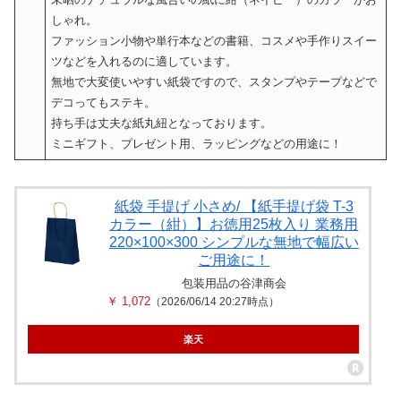
しゃれ。
ファッション小物や単行本などの書籍、コスメや手作りスイー
ツなどを入れるのに適しています。
無地で大変使いやすい紙袋ですので、スタンプやテープなどで
デコってもステキ。
持ち手は丈夫な紙丸紐となっております。
ミニギフト、プレゼント用、ラッピングなどの用途に！
紙袋 手提げ 小さめ/ 【紙手提げ袋 T-3
カラー（紺）】お徳用25枚入り 業務用
220×100×300 シンプルな無地で幅広い
ご用途に！
包装用品の谷津商会
￥ 1,072
（2026/06/14 20:27時点）
楽天