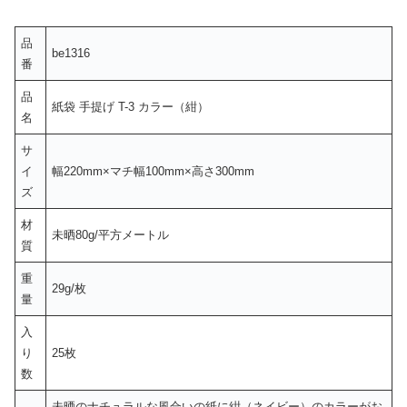
品
be1316
番
品
紙袋 手提げ T-3 カラー（紺）
名
サ
イ
幅220mm×マチ幅100mm×高さ300mm
ズ
材
未晒80g/平方メートル
質
重
29g/枚
量
入
り
25枚
数
未晒のナチュラルな風合いの紙に紺（ネイビー）のカラーがお