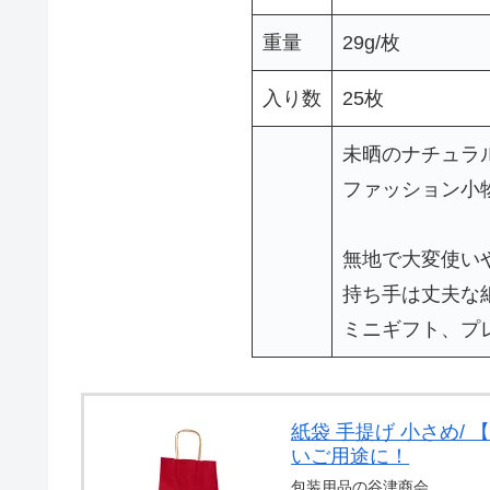
重量
29g/枚
入り数
25枚
未晒のナチュラ
ファッション小
無地で大変使い
持ち手は丈夫な
ミニギフト、プ
紙袋 手提げ 小さめ/ 
いご用途に！
包装用品の谷津商会