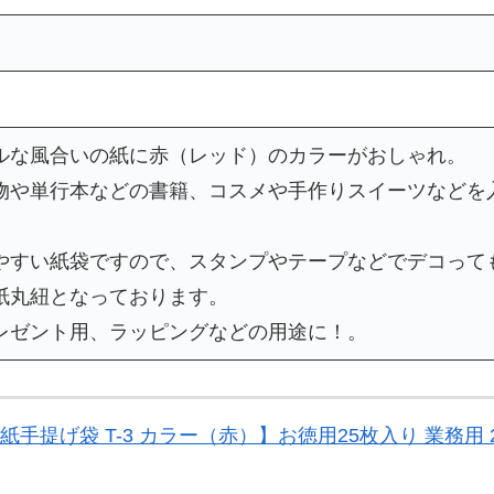
ルな風合いの紙に赤（レッド）のカラーがおしゃれ。
物や単行本などの書籍、コスメや手作りスイーツなどを
やすい紙袋ですので、スタンプやテープなどでデコって
紙丸紐となっております。
レゼント用、ラッピングなどの用途に！。
【紙手提げ袋 T-3 カラー（赤）】お徳用25枚入り 業務用 2