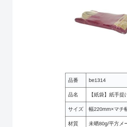
品番
be1314
品名
【紙袋】紙手提げ
サイズ
幅220mm×マチ幅
材質
未晒80g/平方メ