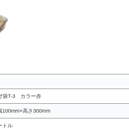
袋T-3 カラー赤
100mm×高さ300mm
ートル