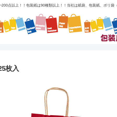
い200点以上！！包装紙は90種類以上！！当社は紙袋、包装紙、ポリ
25枚入