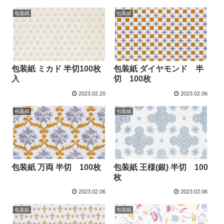
包装紙
包装紙
包装紙 ミカド 半切100枚
包装紙 ダイヤモンド 半
入
切 100枚
2023.02.20
2023.02.06
包装紙
包装紙
包装紙 万両 半切 100枚
包装紙 王様(銀) 半切 100
枚
2023.02.06
2023.02.06
包装紙
包装紙