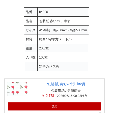
品番
be0201
品名
包装紙 赤いバラ 半切
サイズ
4/6半切 幅758mm×高さ530mm
材質
純白47g/平方メートル
重量
20g/枚
入り数
100枚
定番のバラ柄
包装紙 赤いバラ 半切
包装用品の谷津商会
￥ 2,178
（2026/06/15 00:28時点）
楽天