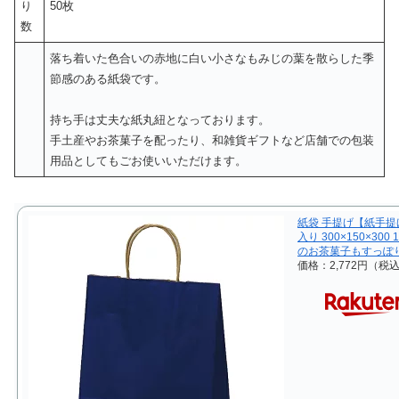
り
50枚
数
落ち着いた色合いの赤地に白い小さなもみじの葉を散らした季
節感のある紙袋です。
持ち手は丈夫な紙丸紐となっております。
手土産やお茶菓子を配ったり、和雑貨ギフトなど店舗での包装
用品としてもごお使いいただけます。
紙袋 手提げ【紙手提げ
入り 300×150×3
のお茶菓子もすっぽ
価格：2,772円（税