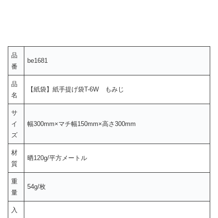
品
be1681
番
品
【紙袋】紙手提げ袋T-6W もみじ
名
サ
イ
幅300mm×マチ幅150mm×高さ300mm
ズ
材
晒120g/平方メートル
質
重
54g/枚
量
入