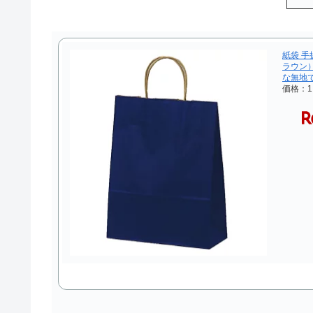
紙袋 手
ラウン）
な無地
価格：1