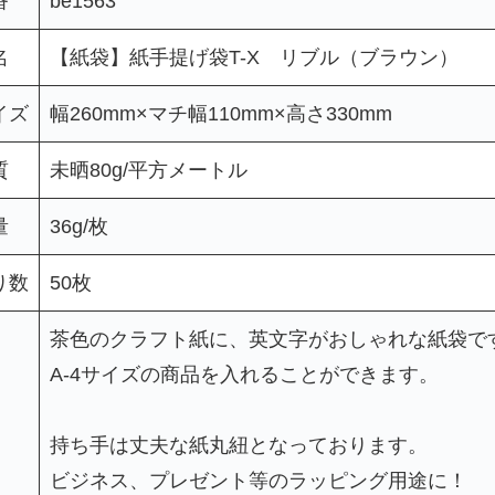
番
be1563
名
【紙袋】紙手提げ袋T-X リブル（ブラウン）
イズ
幅260mm×マチ幅110mm×高さ330mm
質
未晒80g/平方メートル
量
36g/枚
り数
50枚
茶色のクラフト紙に、英文字がおしゃれな紙袋で
A-4サイズの商品を入れることができます。
持ち手は丈夫な紙丸紐となっております。
ビジネス、プレゼント等のラッピング用途に！