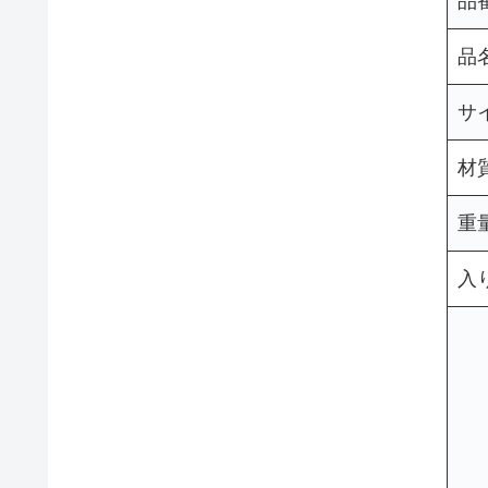
品
品
サ
材
重
入