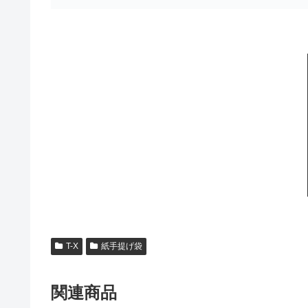
T-X
紙手提げ袋
関連商品