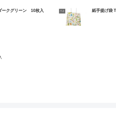
グ ダークグリーン 10枚入
紙手提げ袋 T
T-2
枚入