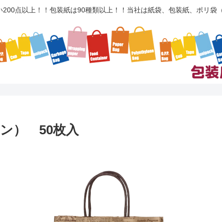
い200点以上！！包装紙は90種類以上！！当社は紙袋、包装紙、ポリ
ウン） 50枚入