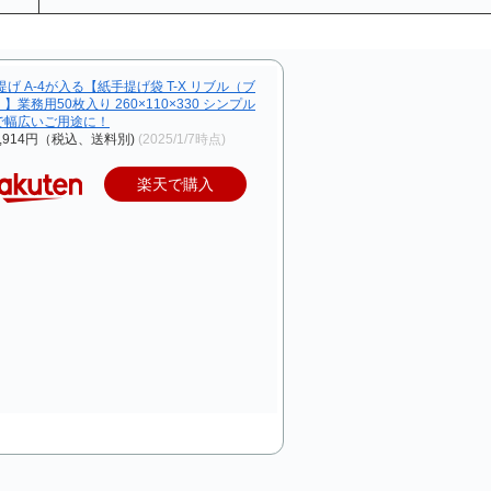
提げ A-4が入る【紙手提げ袋 T-X リブル（ブ
】業務用50枚入り 260×110×330 シンプル
で幅広いご用途に！
,914円（税込、送料別)
(2025/1/7時点)
楽天で購入