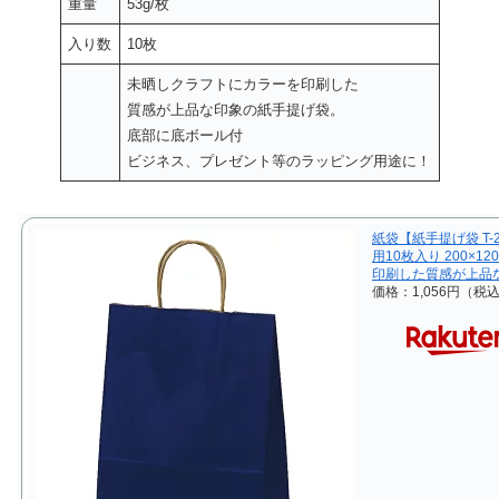
重量
53g/枚
入り数
10枚
未晒しクラフトにカラーを印刷した
質感が上品な印象の紙手提げ袋。
底部に底ボール付
ビジネス、プレゼント等のラッピング用途に！
紙袋【紙手提げ袋 T
用10枚入り 200×1
印刷した質感が上品
価格：1,056円（税