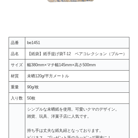
品番
be1451
品名
【紙袋】紙手提げ袋T-12 ベアコレクション（ブルー）
サイズ
幅380mm×マチ幅145mm×高さ500mm
材質
未晒120g/平方メートル
重量
90g/枚
入り数
50枚
シンプルな未晒紙を使用。可愛いクマのデザイン。
雑貨、玩具、洋菓子店に人気です。
持ち手は丈夫な紙丸紐となっております。
ビジネス、プレゼント等のラッピング用途に！