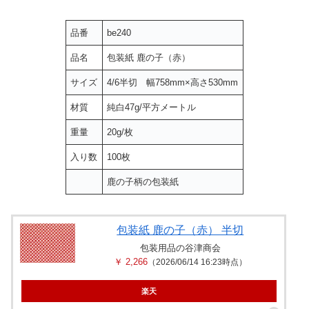
品番
be240
品名
包装紙 鹿の子（赤）
サイズ
4/6半切 幅758mm×高さ530mm
材質
純白47g/平方メートル
重量
20g/枚
入り数
100枚
鹿の子柄の包装紙
包装紙 鹿の子（赤） 半切
包装用品の谷津商会
￥ 2,266
（2026/06/14 16:23時点）
楽天