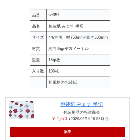
品番
be057
品名
包装紙 みます 半切
サイズ
4/6半切 幅758mm×高さ530mm
材質
純白35g/平方メートル
重量
15g/枚
入り数
100枚
和風柄の包装紙
包装紙 みます 半切
包装用品の谷津商会
￥ 1,870
（2026/06/14 19:58時点）
楽天