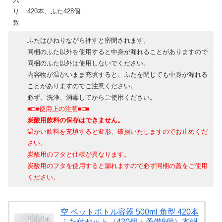
り
420本、ふた428個
数
ふたはひねりながら押すと密閉されます。
同梱のふた以外を使用すると中身が漏れることがありますので
同梱のふた以外は使用しないでください。
内容物が温かいまま充填すると、ふたを閉じても中身が漏れる
ことがありますのでご注意ください。
必ず、洗浄、消毒してからご使用ください。
■□■使用上の注意■□■
炭酸用飲料の保存はできません。
温かい飲料を充填すると変形、破損いたしますのでお止めくだ
さい。
炭酸用のフタと仕様が異なります。
炭酸用のフタを使用すると漏れますので必ず同梱の蓋をご使用
ください。
空 ペットボトル容器 500ml 角型 420本
ふた付セット（420個＋予備8個）本州