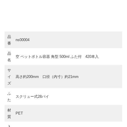
品
ns00004
番
品
空 ペットボトル容器 角型 500ml ふた付 420本入
名
サ
イ
高さ約200mm 口径（内寸）約21mm
ズ
ふ
スクリュー式28パイ
た
材
PET
質
入