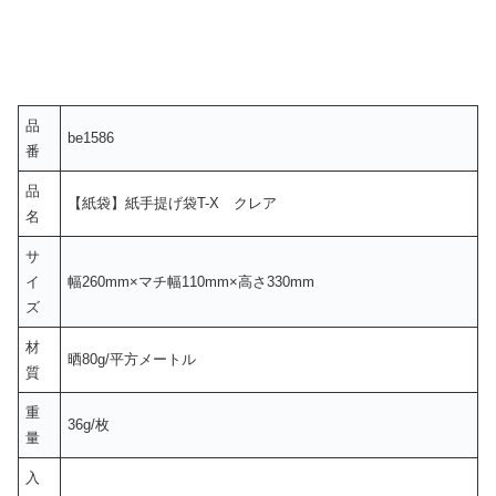
品
be1586
番
品
【紙袋】紙手提げ袋T-X クレア
名
サ
イ
幅260mm×マチ幅110mm×高さ330mm
ズ
材
晒80g/平方メートル
質
重
36g/枚
量
入