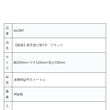
品
be1897
番
品
【紙袋】紙手提げ袋T-8 フランス
名
サ
イ
幅320mm×マチ110mm×高さ430mm
ズ
材
未晒84g/平方メートル
質
重
48g/枚
量
入