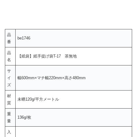
品
be1746
番
品
【紙袋】紙手提げ袋T-17 茶無地
名
サ
イ
幅600mm×マチ幅220mm×高さ480mm
ズ
材
未晒120g/平方メートル
質
重
136g/枚
量
入