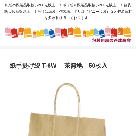
紙袋の既製品取扱い200点以上！！ポリ袋も既製品取扱い200点以上！！包装
紙は90種類以上！！当社は紙袋、包装紙、ポリ袋（ビニール袋）など包装資材
を多数取り扱っております。
紙手提げ袋 T-6W 茶無地 50枚入