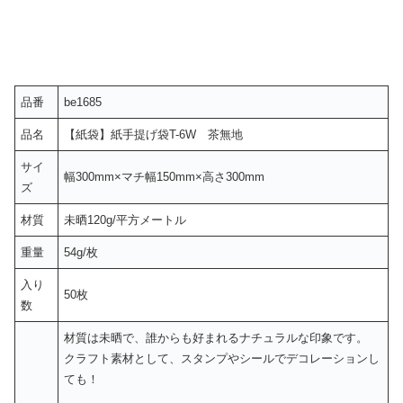
品番
be1685
品名
【紙袋】紙手提げ袋T-6W 茶無地
サイ
幅300mm×マチ幅150mm×高さ300mm
ズ
材質
未晒120g/平方メートル
重量
54g/枚
入り
50枚
数
材質は未晒で、誰からも好まれるナチュラルな印象です。
クラフト素材として、スタンプやシールでデコレーションし
ても！