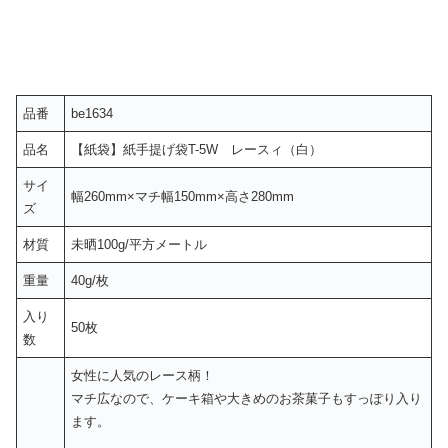
品番
be1634
品名
【紙袋】紙手提げ袋T-5W レースィ（白）
サイ
幅260mm×マチ幅150mm×高さ280mm
ズ
材質
未晒100g/平方メートル
重量
40g/枚
入り
50枚
数
女性に人気のレース柄！
マチ広なので、ケーキ箱や大きめのお茶菓子もすっぽり入り
ます。