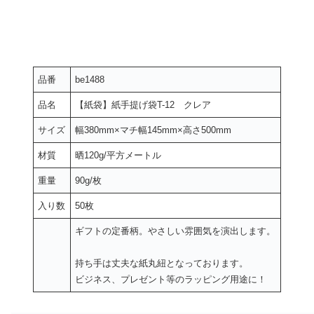
品番
be1488
品名
【紙袋】紙手提げ袋T-12 クレア
サイズ
幅380mm×マチ幅145mm×高さ500mm
材質
晒120g/平方メートル
重量
90g/枚
入り数
50枚
ギフトの定番柄。やさしい雰囲気を演出します。
持ち手は丈夫な紙丸紐となっております。
ビジネス、プレゼント等のラッピング用途に！