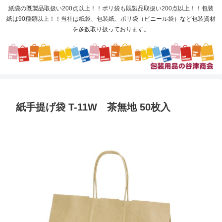
紙袋の既製品取扱い200点以上！！ポリ袋も既製品取扱い200点以上！！包装
紙は90種類以上！！当社は紙袋、包装紙、ポリ袋（ビニール袋）など包装資材
を多数取り扱っております。
紙手提げ袋 T-11W 茶無地 50枚入