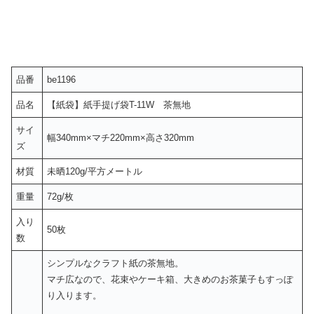
品番
be1196
品名
【紙袋】紙手提げ袋T-11W 茶無地
サイ
幅340mm×マチ220mm×高さ320mm
ズ
材質
未晒120g/平方メートル
重量
72g/枚
入り
50枚
数
シンプルなクラフト紙の茶無地。
マチ広なので、花束やケーキ箱、大きめのお茶菓子もすっぽ
り入ります。