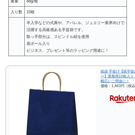
重量
88g/枚
入り数
10枚
卒入学などの式典や、アパレル、ジュエリー業界向けで
活躍する高級感ある手提袋です。
取っ手部分は、スピンドル紐を使用
底ボール入り
ビジネス、プレゼント等のラッピング用途に！
紙袋 手提げ【紙手提
ー】業務用10枚入り 3
幅広いご用途に！
価格：1,463円（税