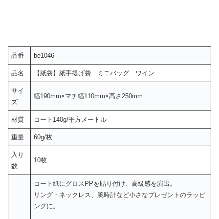
品番
be1046
品名
【紙袋】紙手提げ袋 ミニバッグ ワイン
サイ
幅190mm×マチ幅110mm×高さ250mm
ズ
材質
コート140g/平方メートル
重量
60g/枚
入り
10枚
数
コート紙にグロスPPを貼り付け、高級感を演出。
リング・ネックレス、腕時計など小さなプレゼントのラッピ
ングに。