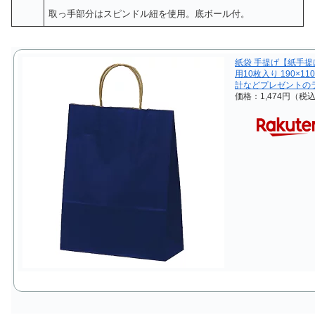
取っ手部分はスピンドル紐を使用。底ボール付。
紙袋 手提げ【紙手提
用10枚入り 190×1
計などプレゼントの
価格：1,474円（税