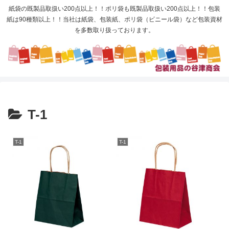
紙袋の既製品取扱い200点以上！！ポリ袋も既製品取扱い200点以上！！包装
紙は90種類以上！！当社は紙袋、包装紙、ポリ袋（ビニール袋）など包装資材
を多数取り扱っております。
T-1
T-1
T-1