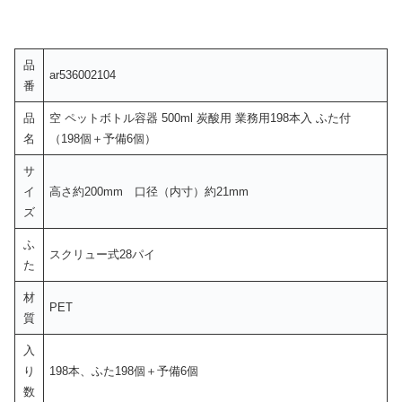
品
ar536002104
番
品
空 ペットボトル容器 500ml 炭酸用 業務用198本入 ふた付
名
（198個＋予備6個）
サ
イ
高さ約200mm 口径（内寸）約21mm
ズ
ふ
スクリュー式28パイ
た
材
PET
質
入
り
198本、ふた198個＋予備6個
数