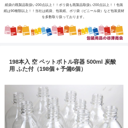
紙袋の既製品取扱い200点以上！！ポリ袋も既製品取扱い200点以上！！包装
紙は90種類以上！！当社は紙袋、包装紙、ポリ袋（ビニール袋）など包装資材
を多数取り扱っております。
198本入 空 ペットボトル容器 500ml 炭酸
用 ふた付（198個＋予備6個）