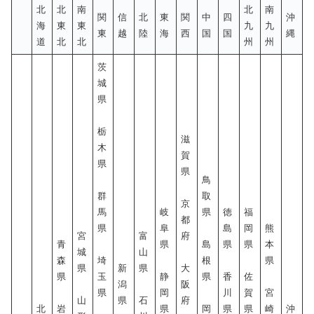
北
北
南
北
南
関
信
北
東
関
中
四
沖
海
東
東
九
九
東
越
陸
海
西
国
国
縄
道
北
北
州
州
茨
城
県
栃
滋
木
賀
県
県
鳥
群
取
京
馬
岐
県
徳
福
都
県
阜
島
岡
熊
宮
富
府
青
県
島
県
県
本
城
山
森
埼
根
県
県
新
県
大
県
玉
静
県
香
佐
潟
阪
県
岡
川
賀
宮
山
県
石
府
北
岩
県
岡
県
県
崎
沖