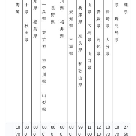
形
川
海
手
千
山
県
縄
県
長
県
兵
道
県
葉
愛
県
愛
長
県
野
庫
県
知
媛
崎
鹿
福
県
福
県
秋
県
広
県
県
児
島
井
田
東
島
島
県
県
奈
県
京
三
県
高
大
県
良
都
重
知
分
県
県
山
県
県
神
口
和
奈
県
歌
川
山
県
県
山
梨
県
18
88
88
88
88
88
88
99
11
12
18
18
27
70
0
0
0
0
0
0
0
00
10
70
70
50