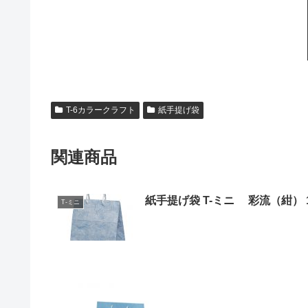
T-6カラークラフト
紙手提げ袋
関連商品
紙手提げ袋 T-ミニ 彩流（紺） 
T-ミニ