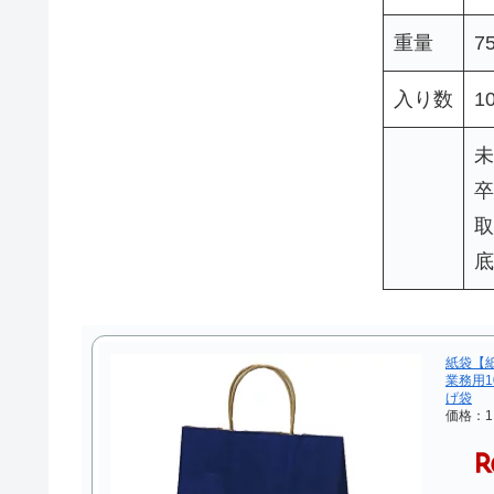
重量
7
入り数
1
未
卒
取
底
紙袋【紙
業務用1
げ袋
価格：1