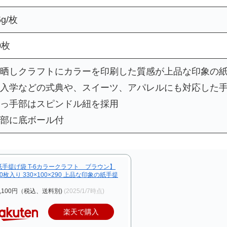
5g/枚
0枚
晒しクラフトにカラーを印刷した質感が上品な印象の
入学などの式典や、スイーツ、アパレルにも対応した
っ手部はスピンドル紐を採用
部に底ボール付
手提げ袋 T-6カラークラフト ブラウン】
0枚入り 330×100×290 上品な印象の紙手提
,100円（税込、送料別)
(2025/1/7時点)
楽天で購入