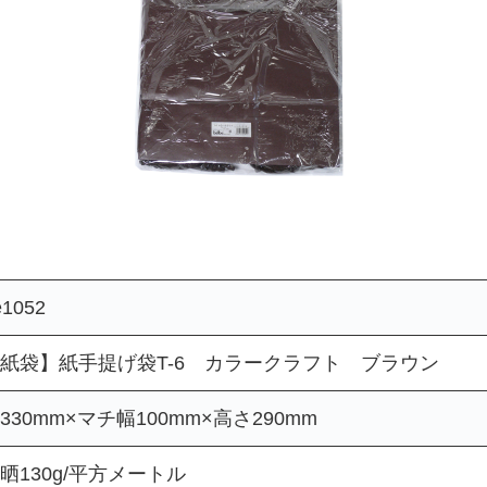
e1052
紙袋】紙手提げ袋T-6 カラークラフト ブラウン
330mm×マチ幅100mm×高さ290mm
晒130g/平方メートル